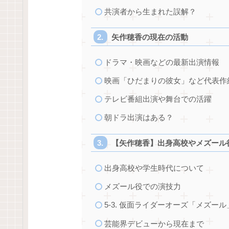
共演者から生まれた誤解？
矢作穂香の現在の活動
ドラマ・映画などの最新出演情報
映画「ひだまりの彼女」など代表作
テレビ番組出演や舞台での活躍
朝ドラ出演はある？
【矢作穂香】出身高校やメズール
出身高校や学生時代について
メズール役での演技力
5-3. 仮面ライダーオーズ「メズー
芸能界デビューから現在まで