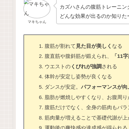
カズハさんの腹筋トレーニン
どんな効果が出るのか知りた
マキちゃん
腹筋が割れて
見た目が美しく
なる
腹直筋や腹斜筋が鍛えられ、
「11
ウエストの
くびれが強調
される
体幹が安定し姿勢が良くなる
ダンスが安定。
パフォーマンスが向
脂肪が燃焼しやすくなり、お腹周り
腹筋だけでなく、全身の筋肉もバラ
筋肉量が増えることで基礎代謝が上
運動後の爽快感や達成感が得られる