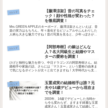
でしょうか？実際の姿や若さの理由を調べてみると、地道な習
慣が秘訣にな...
【藤澤涼架】昔の写真をチェ
トレンド
ック！顔や性格が変わった？
を徹底調査！
Mrs.GREEN APPLEのキーボード、藤澤涼架さんといえば、音
楽の実力はもちろん、年々進化するビジュアルやふんわりした
人柄も大きな魅力ですね！昔の写真を見ると、少年っぽさが残
るかわいい雰囲気から、現在の中性的で美しい姿へと自然に変
化し...
【阿部寿樹】の嫁はどんな
トレンド
人？名大同級生と結婚やマス
ターの愛称を調査！
ひげと独特な魅力を持つ、中日ドラゴンズの阿部寿樹さん。結
婚相手や家族の話、さらには「マスター」という愛称の由来ま
で気になるポイントが次々と出てきますね！大学時代から支え
てくれている奥さんの存在や、地元・一関市で育ったエピソー
ドはファンの間で...
玉置成実の結婚相手は誰？元
トレンド
夫や14歳デビューから現在ま
でを調査！
2003年、14歳でデビューした当時か
ら今も変わらず、ますます綺麗な玉置
成実さん！玉置成実さんて結婚してる