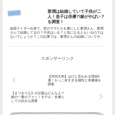
の？現在の活動は？と疑問に思う人も
いるのではないでしょうか？この記事
では、玉置成実さんの結婚相手の真相
要潤は結婚していて子供が二
トレンド
やデビューから現在の活動を調査し...
人！息子は俳優?!嫁がやばい？
を調査！
仮面ライダー出身で、世のママたちを虜にした要潤さん。要潤
さんて結婚してるの？子供はいる？と気になる人もいるのでは
ないでしょうか？この記事では、要潤さんの結婚についてや、
息子さんが俳優デビューしてる？お嫁さんがやばい？何がヤバ
いの？という噂を...
スポンサーリンク
【河内大和】はげと言われる理由5
選！かっこ良すぎる個性と俳優魂を
調査
【まつきりな】の父親はどんな人？
娘の一番のファン！モデル・女優と
しての歩みも調査