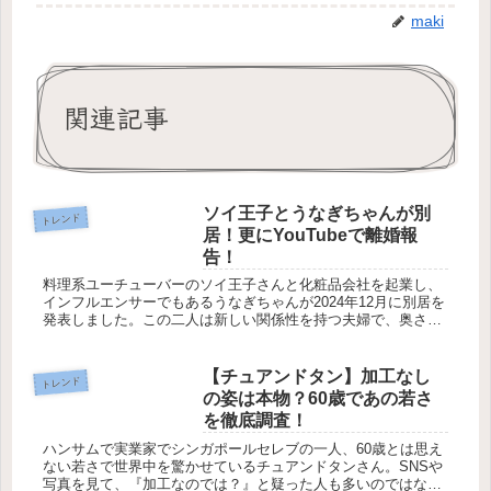
maki
関連記事
ソイ王子とうなぎちゃんが別
トレンド
居！更にYouTubeで離婚報
告！
料理系ユーチューバーのソイ王子さんと化粧品会社を起業し、
インフルエンサーでもあるうなぎちゃんが2024年12月に別居を
発表しました。この二人は新しい関係性を持つ夫婦で、奥さん
のうなぎちゃんには彼氏がいます。ソイ王子はその彼の存在を
公認してい...
【チュアンドタン】加工なし
トレンド
の姿は本物？60歳であの若さ
を徹底調査！
ハンサムで実業家でシンガポールセレブの一人、60歳とは思え
ない若さで世界中を驚かせているチュアンドタンさん。SNSや
写真を見て、『加工なのでは？』と疑った人も多いのではない