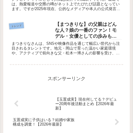
は、熱愛報道や交際の噂がネット上でたびたび話題となってい
ます。ですが2025年現在、公的なメディアや本人の公式発言
で、熱愛の確かな情報は一切確認されていません！この記事で
は、噂の出所や...
【まつきりな】の父親はどん
トレンド
な人？娘の一番のファン！モ
デル・女優としての歩みも調
査
まつきりなさんは、SNSや映像作品を通じて幅広い世代から注
目されるタレントです。地元・岡山で育った温かい家庭環境
や、アクティブで前向きな父・松木一博さんの影響を受け、挑
戦心あふれる性格を育んできました。YouTubeやInstagramで
の...
スポンサーリンク
【玉置成実】現在何してる？デビュ
ー20周年後活動まとめ【2026年最
新】
玉置成実に子供はいる？結婚や家族
構成を調査！【2026年最新】