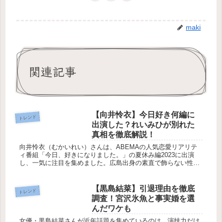
maki
関連記事
【向井怜衣】今日好き何編に
トレンド
出演した？れいみひが別れた
真相を徹底解説！
向井怜衣（むかいれい）さんは、ABEMAの人気恋愛リアリテ
ィ番組「今日、好きになりました。」の夏休み編2023に出演
し、一気に注目を集めました。広島出身の素直で飾らない性格
や、まっすぐな恋愛姿勢が多くの共感を呼び、番組内で誕生し
た“れいみひ...
【黒島結菜】引退理由を徹底
トレンド
調査！宮沢氷魚と事実婚を選
んだワケも
女優・黒島結菜さんが近年話題を集めているのは、演技力だけ