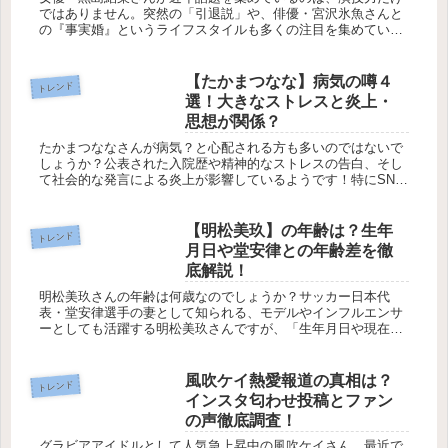
ではありません。突然の「引退説」や、俳優・宮沢氷魚さんと
の『事実婚』というライフスタイルも多くの注目を集めていま
すね！「なぜ結婚ではなく事実婚？」「本当に芸能界を辞める
つもりだったの？...
【たかまつなな】病気の噂４
トレンド
選！大きなストレスと炎上・
思想が関係？
たかまつななさんが病気？と心配される方も多いのではないで
しょうか？公表された入院歴や精神的なストレスの告白、そし
て社会的な発言による炎上が影響しているようです！特にSNS
やテレビでたかまつななさんの率直な発信は注目され、過去の
体調不良や個性...
【明松美玖】の年齢は？生年
トレンド
月日や堂安律との年齢差を徹
底解説！
明松美玖さんの年齢は何歳なのでしょうか？サッカー日本代
表・堂安律選手の妻として知られる、モデルやインフルエンサ
ーとしても活躍する明松美玖さんですが、「生年月日や現在の
年齢が気になる」「堂安律選手との年齢差は？」といった疑問
を持つ方も多いよう...
風吹ケイ熱愛報道の真相は？
トレンド
インスタ匂わせ投稿とファン
の声徹底調査！
グラビアアイドルとして人気急上昇中の風吹ケイさん。最近で