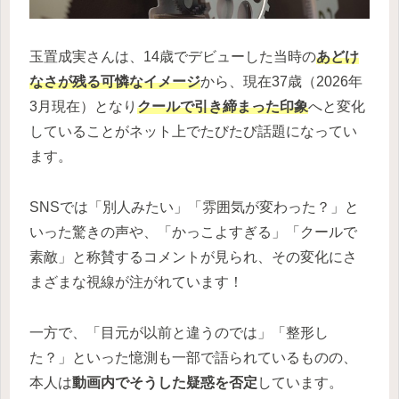
玉置成実さんは、14歳でデビューした当時の
あどけ
なさが残る可憐なイメージ
から、現在37歳（2026年
3月現在）となり
クールで引き締まった印象
へと変化
していることがネット上でたびたび話題になってい
ます。
SNSでは「別人みたい」「雰囲気が変わった？」と
いった驚きの声や、「かっこよすぎる」「クールで
素敵」と称賛するコメントが見られ、その変化にさ
まざまな視線が注がれています！
一方で、「目元が以前と違うのでは」「整形し
た？」といった憶測も一部で語られているものの、
本人は
動画内でそうした疑惑を否定
しています。