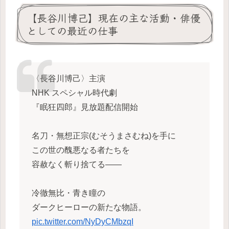
【長谷川博己】現在の主な活動・俳優
としての最近の仕事
〈長谷川博己〉主演
NHK スペシャル時代劇
『眠狂四郎』見放題配信開始
名刀・無想正宗(むそうまさむね)を手に
この世の醜悪なる者たちを
容赦なく斬り捨てる――
冷徹無比・青き瞳の
ダークヒーローの新たな物語。
pic.twitter.com/NyDyCMbzqI