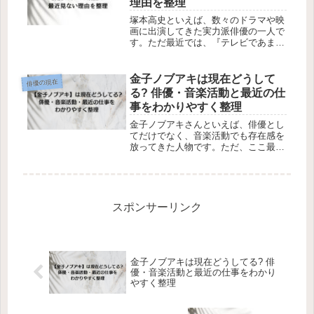
理由を整理
塚本高史といえば、数々のドラマや映
画に出演してきた実力派俳優の一人で
す。ただ最近では、『テレビであまり
見かけなくなった気がする』『今は何
をしているの?』と感じている人も多
いのではないでしょうか。検索してみ
金子ノブアキは現在どうして
俳優の現在
ると、過去の出演作品やプロフィール
る? 俳優・音楽活動と最近の仕
に...
事をわかりやすく整理
金子ノブアキさんといえば、俳優とし
てだけでなく、音楽活動でも存在感を
放ってきた人物です。ただ、ここ最近
「テレビであまり見かけなくなった気
がする」「今は何をしているの?」と
感じている人も多いのではないでしょ
うか。検索してみると、公式ホームペ
ー...
スポンサーリンク
金子ノブアキは現在どうしてる? 俳
優・音楽活動と最近の仕事をわかり
やすく整理