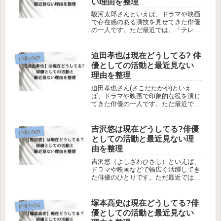
い理由を整理
駿河太郎さんといえば、ドラマや映画
で存在感のある演技を見せてきた俳優
の一人です。ただ最近では、「テレビ
であまり見かけなくなった気がする」
「今は何をしているの?」と感じてい
る人も多いのではないでしょうか。検
迫田孝也は現在どうしてる? 俳
俳優の現在
索してみると、プロフィールや出演作
優としての活動と最近見ない
品...
理由を整理
迫田孝也さん(さこだたかや)といえ
ば、ドラマや映画で印象的な役を演じ
てきた俳優の一人です。ただ最近で
は、「あまり見かけなくなった気がす
る」「今は何をしているの？」と感じ
ている人も多いのではないでしょう
吉沢悠は現在どうしてる?俳優
俳優の現在
か。検索してみると、公式サイトや出
としての活動と最近見ない理
演情報...
由を整理
吉沢悠（よしざわひさし）といえば、
ドラマや映画などで幅広く活躍してき
た俳優のひとりです。ただ最近では、
「あまり見かけなくなった気がする」
「今は何をしているの?」と感じてい
る人も多いのではないでしょうか。検
塚本高史は現在どうしてる?俳
俳優の現在
索してみると、過去の出演作品やプ
優としての活動と最近見ない
ロ...